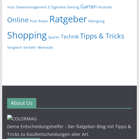
Garten
Auto
Datenmanagement
E-Zigarette
Gaming
Hochzeit
Ratgeber
Online
Pool
Rasen
Reinigung
Shopping
Tipps & Tricks
Technik
Sparen
Vergleich
Verkehr
Werkstatt
About Us
Deine Entscheidungshelfer - Der Ratgeber-Blog mit Tipps &
Tricks zu Kaufentscheidungen aller Art.