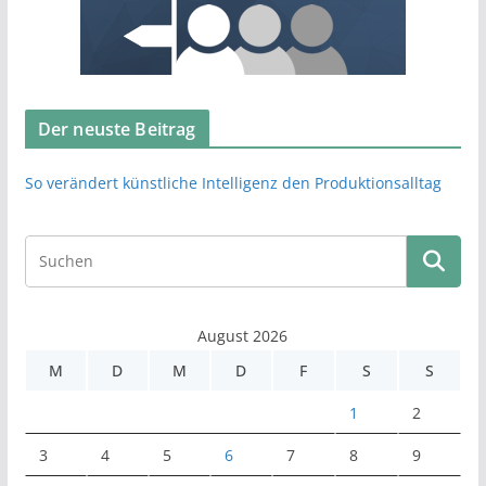
Der neuste Beitrag
So verändert künstliche Intelligenz den Produktionsalltag
August 2026
M
D
M
D
F
S
S
1
2
3
4
5
6
7
8
9