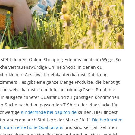
 steht deinem Online Shopping-Erlebnis nichts im Wege. So
iche vertrauenswürdige Online Shops, in denen du
oder kleinen Geschwister einkaufen kannst. Spielzeug,
zimmers – es gibt eine ganze Menge Produkte, die benötigt
licherweise kannst du im Internet ohne größere Probleme
l in ausgezeichneter Qualität und zu günstigen Konditionen
er Suche nach dem passenden T-Shirt oder einer Jacke für
ochwertige
Kindermode bei papiton.de
kaufen. Hier findest
er anderem auch Stofftiere der Marke Steiff.
Die berühmten
h durch eine hohe Qualität aus
und sind seit Jahrzehnten
Kaufabschluss und schneller Versand runden schlussendlich