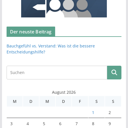
Der neuste Beitrag
Bauchgefühl vs. Verstand: Was ist die bessere
Entscheidungshilfe?
August 2026
M
D
M
D
F
S
S
1
2
3
4
5
6
7
8
9