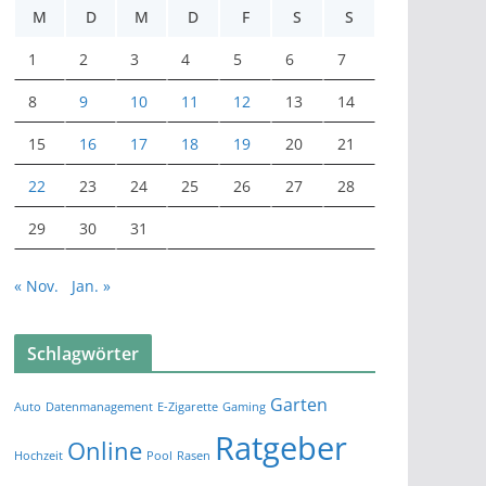
M
D
M
D
F
S
S
1
2
3
4
5
6
7
8
9
10
11
12
13
14
15
16
17
18
19
20
21
22
23
24
25
26
27
28
29
30
31
« Nov.
Jan. »
Schlagwörter
Garten
Auto
Datenmanagement
E-Zigarette
Gaming
Ratgeber
Online
Hochzeit
Pool
Rasen