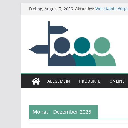
Zum
Aktuelles:
Wie stabile Ver
Freitag, August 7, 2026
Inhalt
verändern – meh
So verändert kün
springen
Bauchgefühl vs. 
Entscheidungshil
Wenn Präzision e
echtes Meisterw
Wenn Präzision ü
moderne Fertigun
ALLGEMEIN
PRODUKTE
ONLINE
Monat:
Dezember 2025