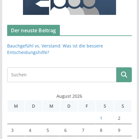
Der neuste Beitrag
Bauchgefühl vs. Verstand: Was ist die bessere
Entscheidungshilfe?
August 2026
M
D
M
D
F
S
S
1
2
3
4
5
6
7
8
9