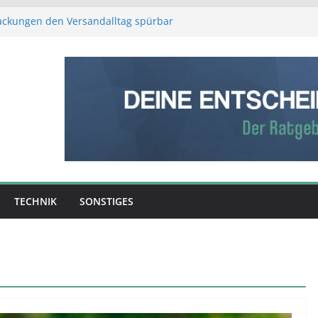
packungen den Versandalltag spürbar
r Schutz, weniger Aufwand
stliche Intelligenz den Produktionsalltag
Verstand: Was ist die bessere
fe?
ntscheidet: So entsteht aus Rohmaterial
erk
ber Erfolg entscheidet – was Sie über
g wissen sollten
TECHNIK
SONSTIGES