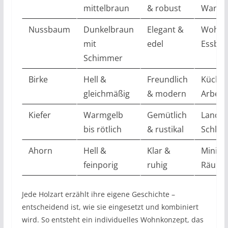
mittelbraun
& robust
Wandve
Nussbaum
Dunkelbraun
Elegant &
Wohnz
mit
edel
Essber
Schimmer
Birke
Hell &
Freundlich
Küchen
gleichmäßig
& modern
Arbeit
Kiefer
Warmgelb
Gemütlich
Landha
bis rötlich
& rustikal
Schlaf
Ahorn
Hell &
Klar &
Minima
feinporig
ruhig
Räume
Jede Holzart erzählt ihre eigene Geschichte –
entscheidend ist, wie sie eingesetzt und kombiniert
wird. So entsteht ein individuelles Wohnkonzept, das