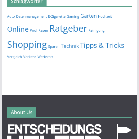
Schlagwörter
Garten
Auto
Datenmanagement
E-Zigarette
Gaming
Hochzeit
Ratgeber
Online
Pool
Rasen
Reinigung
Shopping
Tipps & Tricks
Technik
Sparen
Vergleich
Verkehr
Werkstatt
About Us