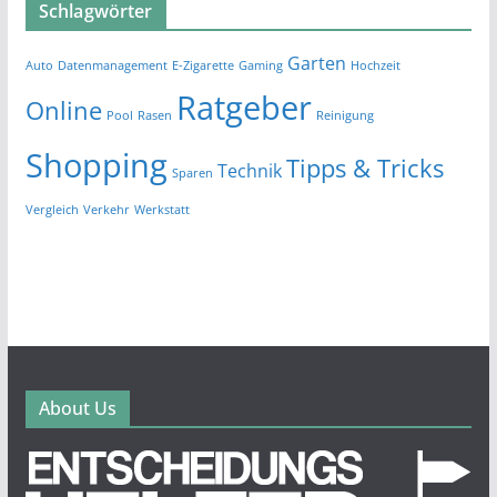
Schlagwörter
Garten
Auto
Datenmanagement
E-Zigarette
Gaming
Hochzeit
Ratgeber
Online
Pool
Rasen
Reinigung
Shopping
Tipps & Tricks
Technik
Sparen
Vergleich
Verkehr
Werkstatt
About Us