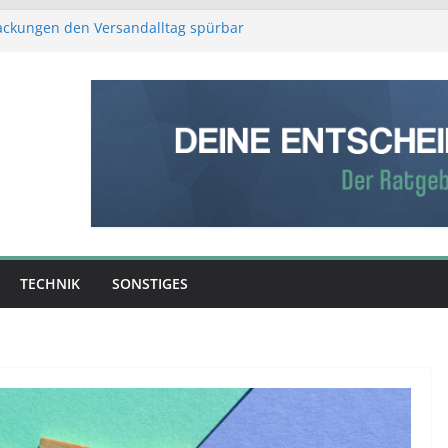
packungen den Versandalltag spürbar
r Schutz, weniger Aufwand
stliche Intelligenz den Produktionsalltag
Verstand: Was ist die bessere
fe?
ntscheidet: So entsteht aus Rohmaterial
erk
ber Erfolg entscheidet – was Sie über
g wissen sollten
TECHNIK
SONSTIGES