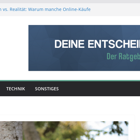
 vs. Realität: Warum manche Online-Käufe
n
 vs. Verstand: Was ist die bessere
gshilfe?
ion entscheidet: So entsteht aus Rohmaterial
terwerk
ion über Erfolg entscheidet – was Sie über
tigung wissen sollten
 Verpackungen den Versandalltag spürbar
 mehr Schutz, weniger Aufwand
TECHNIK
SONSTIGES