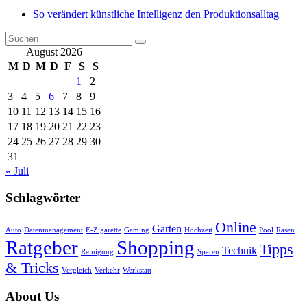
So verändert künstliche Intelligenz den Produktionsalltag
August 2026
M
D
M
D
F
S
S
1
2
3
4
5
6
7
8
9
10
11
12
13
14
15
16
17
18
19
20
21
22
23
24
25
26
27
28
29
30
31
« Juli
Schlagwörter
Online
Garten
Auto
Datenmanagement
E-Zigarette
Gaming
Hochzeit
Pool
Rasen
Ratgeber
Shopping
Tipps
Technik
Reinigung
Sparen
& Tricks
Vergleich
Verkehr
Werkstatt
About Us