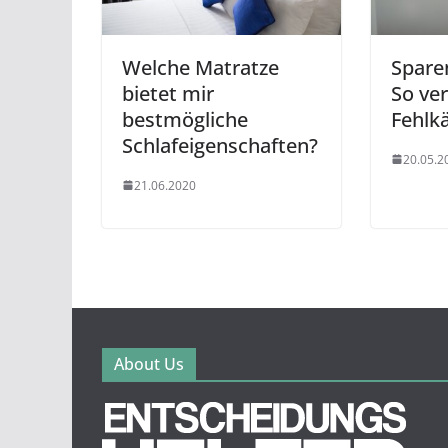
Welche Matratze
Sparen
bietet mir
So ve
bestmögliche
Fehlk
Schlafeigenschaften?
20.05.2
21.06.2020
About Us