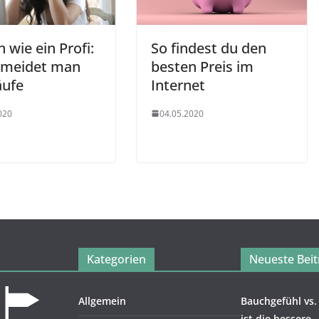
 wie ein Profi:
So findest du den
rmeidet man
besten Preis im
äufe
Internet
020
04.05.2020
Kategorien
Neueste Beit
Allgemein
Bauchgefühl vs.
ist die bessere