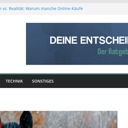
 vs. Realität: Warum manche Online-Käufe
n
 vs. Verstand: Was ist die bessere
gshilfe?
ion entscheidet: So entsteht aus Rohmaterial
terwerk
ion über Erfolg entscheidet – was Sie über
tigung wissen sollten
 Verpackungen den Versandalltag spürbar
 mehr Schutz, weniger Aufwand
TECHNIK
SONSTIGES