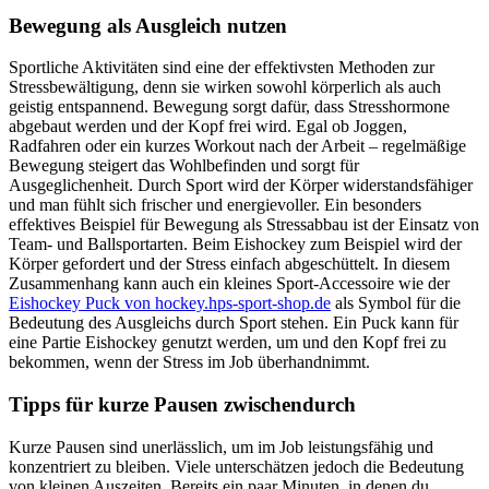
Bewegung als Ausgleich nutzen
Sportliche Aktivitäten sind eine der effektivsten Methoden zur
Stressbewältigung, denn sie wirken sowohl körperlich als auch
geistig entspannend. Bewegung sorgt dafür, dass Stresshormone
abgebaut werden und der Kopf frei wird. Egal ob Joggen,
Radfahren oder ein kurzes Workout nach der Arbeit – regelmäßige
Bewegung steigert das Wohlbefinden und sorgt für
Ausgeglichenheit. Durch Sport wird der Körper widerstandsfähiger
und man fühlt sich frischer und energievoller. Ein besonders
effektives Beispiel für Bewegung als Stressabbau ist der Einsatz von
Team- und Ballsportarten. Beim Eishockey zum Beispiel wird der
Körper gefordert und der Stress einfach abgeschüttelt. In diesem
Zusammenhang kann auch ein kleines Sport-Accessoire wie der
Eishockey Puck von hockey.hps-sport-shop.de
als Symbol für die
Bedeutung des Ausgleichs durch Sport stehen. Ein Puck kann für
eine Partie Eishockey genutzt werden, um und den Kopf frei zu
bekommen, wenn der Stress im Job überhandnimmt.
Tipps für kurze Pausen zwischendurch
Kurze Pausen sind unerlässlich, um im Job leistungsfähig und
konzentriert zu bleiben. Viele unterschätzen jedoch die Bedeutung
von kleinen Auszeiten. Bereits ein paar Minuten, in denen du