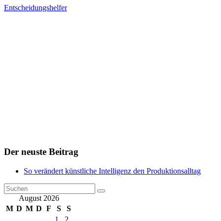
Entscheidungshelfer
Der neuste Beitrag
So verändert künstliche Intelligenz den Produktionsalltag
August 2026
M
D
M
D
F
S
S
1
2