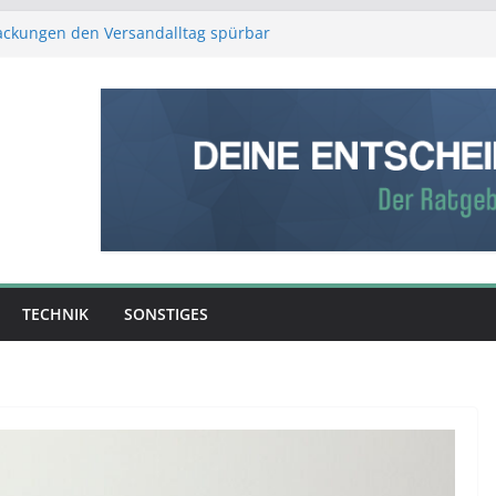
packungen den Versandalltag spürbar
r Schutz, weniger Aufwand
stliche Intelligenz den Produktionsalltag
Verstand: Was ist die bessere
fe?
ntscheidet: So entsteht aus Rohmaterial
erk
ber Erfolg entscheidet – was Sie über
g wissen sollten
TECHNIK
SONSTIGES